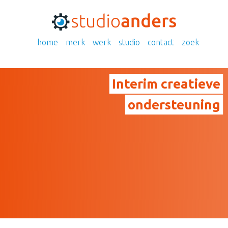
home
merk
werk
studio
contact
zoek
Interim creatieve
ondersteuning