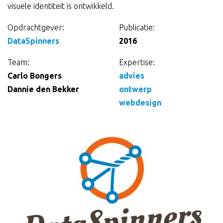
visuele identiteit is ontwikkeld.
Opdrachtgever:
Publicatie:
Gegevens
DataSpinners
2016
over
Team:
Expertise:
Carlo Bongers
advies
de
Dannie den Bekker
ontwerp
webdesign
opdracht