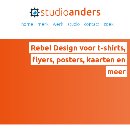
home
merk
werk
studio
contact
zoek
Rebel Design voor t-shirts,
flyers, posters, kaarten en
meer