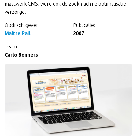
maatwerk CMS, werd ook de zoekmachine optimalisatie
verzorgd.
Opdrachtgever:
Publicatie:
Gegevens
Maître Pail
2007
over
Team:
Carlo Bongers
de
opdracht