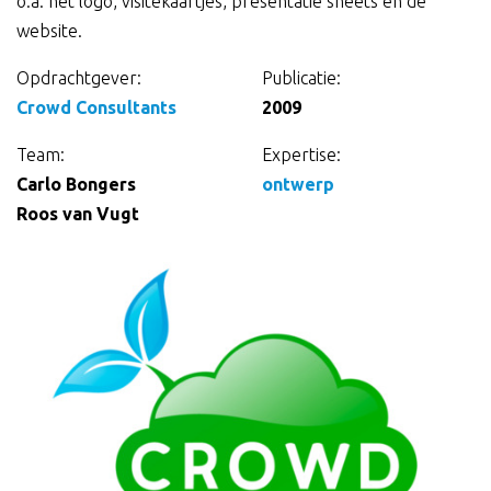
o.a. het logo, visitekaartjes, presentatie sheets en de
website.
Opdrachtgever:
Publicatie:
Gegevens
Crowd Consultants
2009
over
Team:
Expertise:
Carlo Bongers
ontwerp
de
Roos van Vugt
opdracht