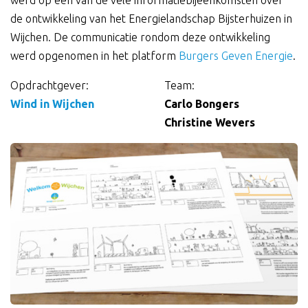
werd op één van de vele informatiebijeenkomsten over
de ontwikkeling van het Energielandschap Bijsterhuizen in
Wijchen. De communicatie rondom deze ontwikkeling
werd opgenomen in het platform
Burgers Geven Energie
.
Opdrachtgever:
Team:
Gegevens
Wind in Wijchen
Carlo Bongers
Christine Wevers
over
de
opdracht