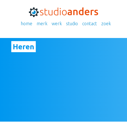
home
merk
werk
studio
contact
zoek
Heren