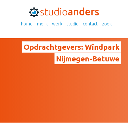
home
merk
werk
studio
contact
zoek
Opdrachtgevers:
Windpark
Nijmegen-Betuwe