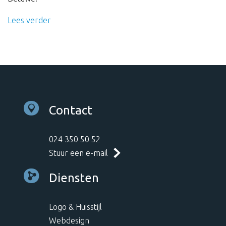
Lees verder
Contact
024 350 50 52
Stuur een e-mail
Diensten
Logo & Huisstijl
Webdesign