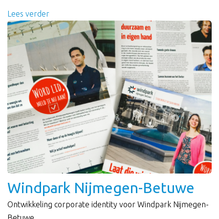
Lees verder
Windpark Nijmegen-Betuwe
Ontwikkeling corporate identity voor Windpark Nijmegen-
Betuwe.